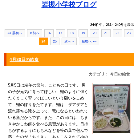
岩槻小学校ブログ
244件中、231～240件
を表示
«« 最初へ
« 前へ
16
17
18
19
20
21
22
23
24
25
次へ »
最後へ »»
4月30日の給食
カテゴリ： 今日の給食
5月5日は端午の節句、こどもの日です。 男
の子が元気に育ってほしい、鯉のように強く
たくましく育ってほしいという願いをこめ
て、鯉のぼりをたてます。鯉は、ザアザアと
流れ落ちる滝を上って、竜になるといわれて
いる魚だからです。また、この日には、ちま
きやかしわ餅を食べる風習があります。日持
ちがするようにもち米などを笹の葉で包んで
蒸したのが「ちまき」、あんこを入れて柏の