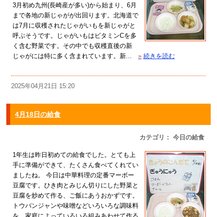
3月初め九州(長崎産が多い)から始まり、6月
まで各地の新じゃがが出回ります。北海道で
は7月に収穫されたじゃがいもを新じゃがと
呼ぶそうです。じゃがいもはビタミンCを多
く含む野菜です。その中でも収穫直後の新
じゃがには特に多く含まれています。新...
»
続きを読む
2025年04月21日 15:20
4月18日の給食
カテゴリ： 今日の給食
1年生は昨日初めての給食でした。とても上
手に準備ができて、たくさん食べてくれてい
ましたね。 今日は中華料理の定番マーボー
豆腐です。ひき肉とみじん切りにした野菜と
豆腐を炒めて作る、ご飯にあうおかずです。
トウバンジャンや味噌などいろいろな調味料
を、家庭によっていろいろ組みあわせて作る