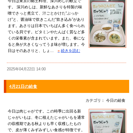
今日は東京の郷土料理、深川めしの献立で
す。 深川めしは、新鮮なあさりを特製の味
噌でさっと煮立て、汁ごとかけた“ぶっか
け”と、醤油味で炊きこんだ“炊き込み”があり
ます。あさりは日本でいちばん多く食べられ
ている貝です。ビタミンやたんぱく質など多
くの栄養素が含まれています。また、春にな
ると身が大きくなってうま味が増します。今
日はそのあさりと、しょ...
»
続きを読む
2025年04月22日 14:00
4月21日の給食
カテゴリ： 今日の給食
今日は肉じゃがです。この時季に出回る新
じゃがいもは、冬に植えたじゃがいもを通常
の収穫期である秋よりも早く収穫したもの
で、皮が薄くみずみずしい食感が特徴です。