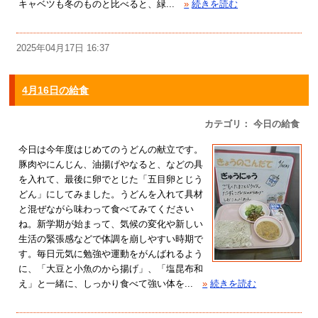
キャベツも冬のものと比べると、緑...
»
続きを読む
2025年04月17日 16:37
4月16日の給食
カテゴリ： 今日の給食
今日は今年度はじめてのうどんの献立です。
豚肉やにんじん、油揚げやなると、などの具
を入れて、最後に卵でとじた「五目卵とじう
どん」にしてみました。うどんを入れて具材
と混ぜながら味わって食べてみてください
ね。新学期が始まって、気候の変化や新しい
生活の緊張感などで体調を崩しやすい時期で
す。毎日元気に勉強や運動をがんばれるよう
に、「大豆と小魚のから揚げ」、「塩昆布和
え」と一緒に、しっかり食べて強い体を...
»
続きを読む