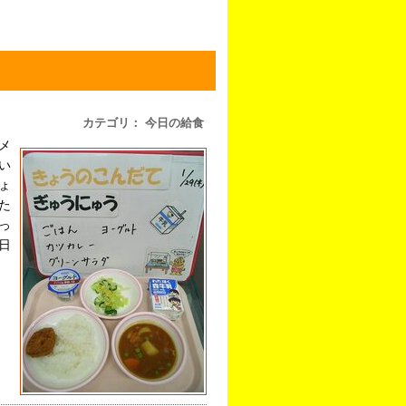
カテゴリ： 今日の給食
メ
い
ょ
た
っ
日