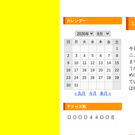
カレンダー
1
日
月
火
水
木
金
土
今
1
ニ
2
3
4
5
6
7
8
ま
9
10
11
12
13
14
15
う
16
17
18
19
20
21
22
め
23
24
25
26
27
28
29
て
30
31
は
« 先月
今月
来月 »
アクセス数